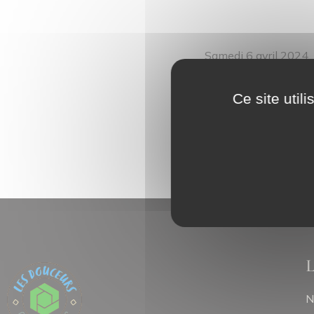
Samedi 6 avril 2024
Drive Fermiers à Gri
Ce site util
Partagez cette info
N