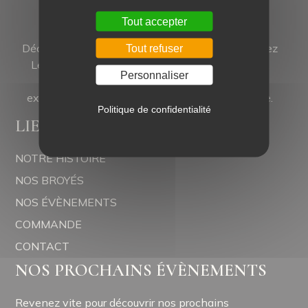
Tout accepter
Découvrez l'excellence des broyés artisanaux chez
Tout refuser
Les Douceurs Gourmandes. Des délices uniques,
Personnaliser
confectionnés avec passion à Yversay. Une
expérience sucrée inoubliable à chaque bouchée.
Politique de confidentialité
LIENS RAPIDES
NOTRE HISTOIRE
NOS BROYÉS
NOS ÉVÈNEMENTS
COMMANDE
CONTACT
NOS PROCHAINS ÉVÈNEMENTS
Revenez vite pour découvrir nos prochains